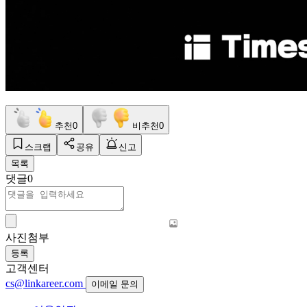
추천
0
비추천
0
스크랩
공유
신고
목록
댓글
0
사진첨부
등록
고객센터
cs@linkareer.com
이메일 문의