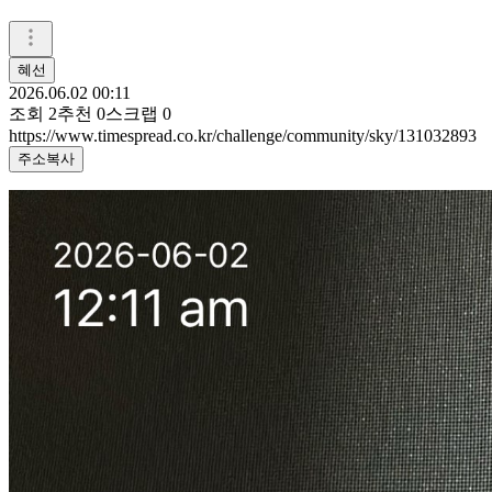
혜선
2026.06.02 00:11
조회
2
추천
0
스크랩
0
https://www.timespread.co.kr/challenge/community/sky/131032893
주소복사