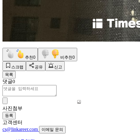
추천
0
비추천
0
스크랩
공유
신고
목록
댓글
0
사진첨부
등록
고객센터
cs@linkareer.com
이메일 문의