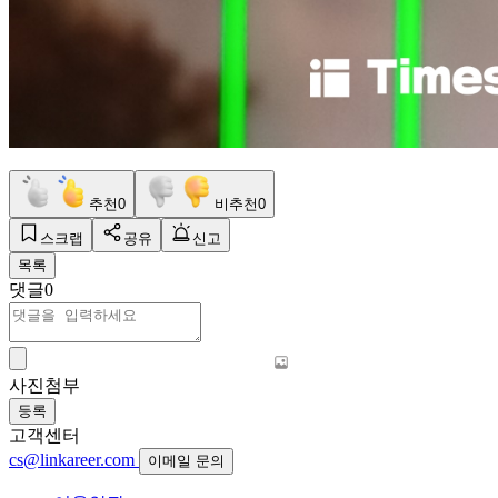
추천
0
비추천
0
스크랩
공유
신고
목록
댓글
0
사진첨부
등록
고객센터
cs@linkareer.com
이메일 문의