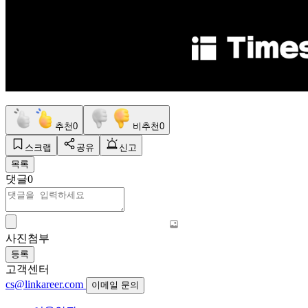
추천
0
비추천
0
스크랩
공유
신고
목록
댓글
0
사진첨부
등록
고객센터
cs@linkareer.com
이메일 문의