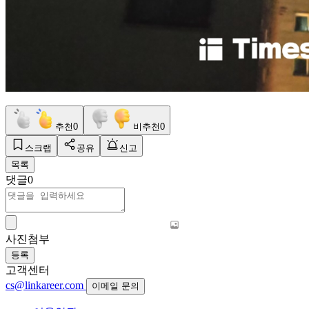
추천
0
비추천
0
스크랩
공유
신고
목록
댓글
0
사진첨부
등록
고객센터
cs@linkareer.com
이메일 문의