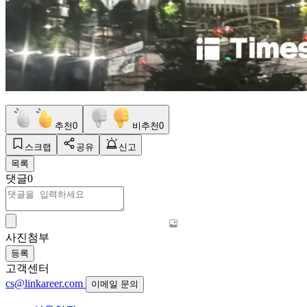
추천
0
비추천
0
스크랩
공유
신고
목록
댓글
0
사진첨부
등록
고객센터
cs@linkareer.com
이메일 문의