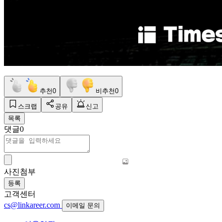
추천
0
비추천
0
스크랩
공유
신고
목록
댓글
0
사진첨부
등록
고객센터
cs@linkareer.com
이메일 문의