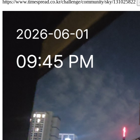
https://www.timespread.co.kr/challenge/community/sky/131025822