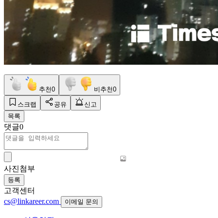
추천
0
비추천
0
스크랩
공유
신고
목록
댓글
0
사진첨부
등록
고객센터
cs@linkareer.com
이메일 문의