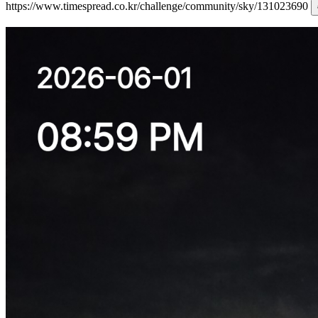
https://www.timespread.co.kr/challenge/community/sky/131023690