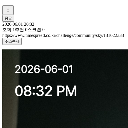
묭글
2026.06.01 20:32
조회
1
추천
0
스크랩
0
https://www.timespread.co.kr/challenge/community/sky/131022333
주소복사