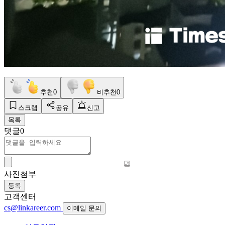
추천
0
비추천
0
스크랩
공유
신고
목록
댓글
0
사진첨부
등록
고객센터
cs@linkareer.com
이메일 문의