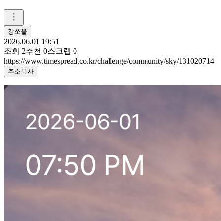
강쏘울
2026.06.01 19:51
조회
2
추천
0
스크랩
0
https://www.timespread.co.kr/challenge/community/sky/131020714
주소복사