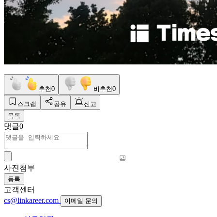
추천
0
비추천
0
스크랩
공유
신고
목록
댓글
0
사진첨부
등록
고객센터
cs@linkareer.com
이메일 문의