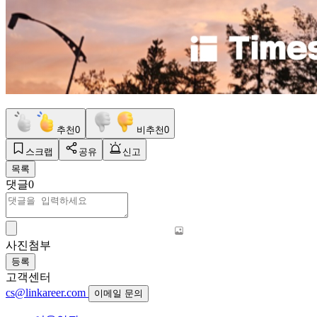
추천
0
비추천
0
스크랩
공유
신고
목록
댓글
0
사진첨부
등록
고객센터
cs@linkareer.com
이메일 문의