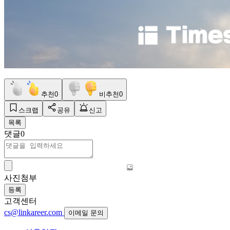
추천
0
비추천
0
스크랩
공유
신고
목록
댓글
0
사진첨부
등록
고객센터
cs@linkareer.com
이메일 문의