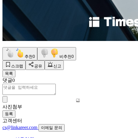
추천
0
비추천
0
스크랩
공유
신고
목록
댓글
0
사진첨부
등록
고객센터
cs@linkareer.com
이메일 문의