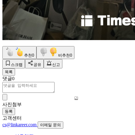
추천
0
비추천
0
스크랩
공유
신고
목록
댓글
0
사진첨부
등록
고객센터
cs@linkareer.com
이메일 문의