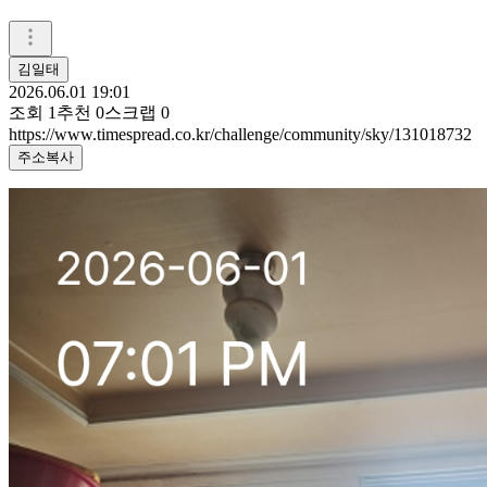
김일태
2026.06.01 19:01
조회
1
추천
0
스크랩
0
https://www.timespread.co.kr/challenge/community/sky/131018732
주소복사