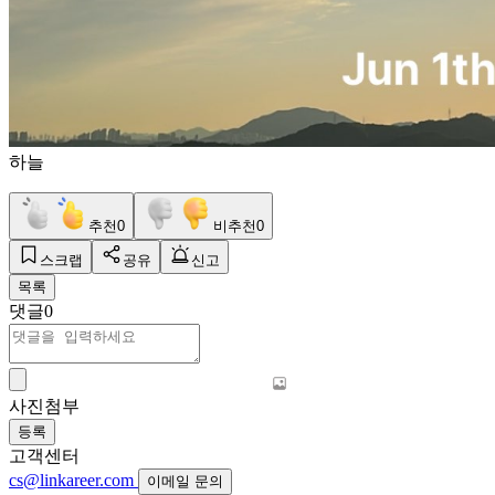
하늘
추천
0
비추천
0
스크랩
공유
신고
목록
댓글
0
사진첨부
등록
고객센터
cs@linkareer.com
이메일 문의