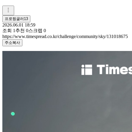
프로뒹굴러13
2026.06.01 18:59
조회
1
추천
0
스크랩
0
https://www.timespread.co.kr/challenge/community/sky/131018675
주소복사