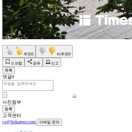
추천
0
비추천
0
스크랩
공유
신고
목록
댓글
0
사진첨부
등록
고객센터
cs@linkareer.com
이메일 문의