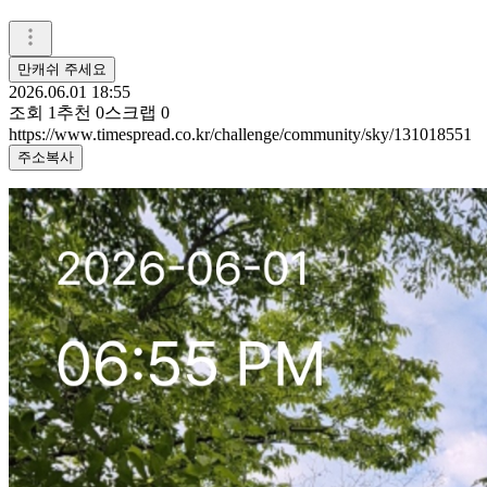
만캐쉬 주세요
2026.06.01 18:55
조회
1
추천
0
스크랩
0
https://www.timespread.co.kr/challenge/community/sky/131018551
주소복사