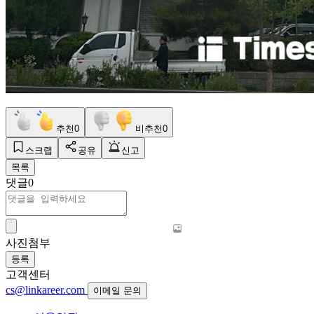
추천
0
비추천
0
스크랩
공유
신고
목록
댓글
0
사진첨부
등록
고객센터
cs@linkareer.com
이메일 문의