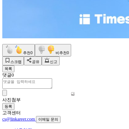
추천
0
비추천
0
스크랩
공유
신고
목록
댓글
0
사진첨부
등록
고객센터
cs@linkareer.com
이메일 문의