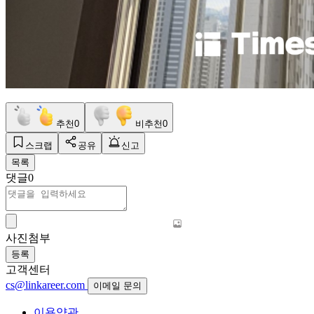
추천
0
비추천
0
스크랩
공유
신고
목록
댓글
0
사진첨부
등록
고객센터
cs@linkareer.com
이메일 문의
이용약관