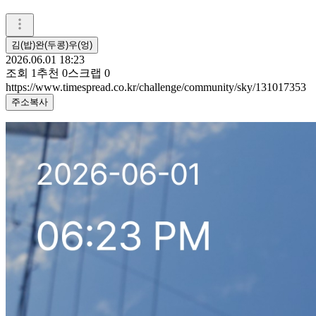
김(밥)완(두콩)우(엉)
2026.06.01 18:23
조회
1
추천
0
스크랩
0
https://www.timespread.co.kr/challenge/community/sky/131017353
주소복사