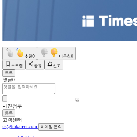
추천
0
비추천
0
스크랩
공유
신고
목록
댓글
0
사진첨부
등록
고객센터
cs@linkareer.com
이메일 문의