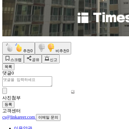
추천
0
비추천
0
스크랩
공유
신고
목록
댓글
0
사진첨부
등록
고객센터
cs@linkareer.com
이메일 문의
이용약관