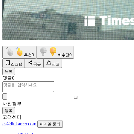
추천
0
비추천
0
스크랩
공유
신고
목록
댓글
0
사진첨부
등록
고객센터
cs@linkareer.com
이메일 문의