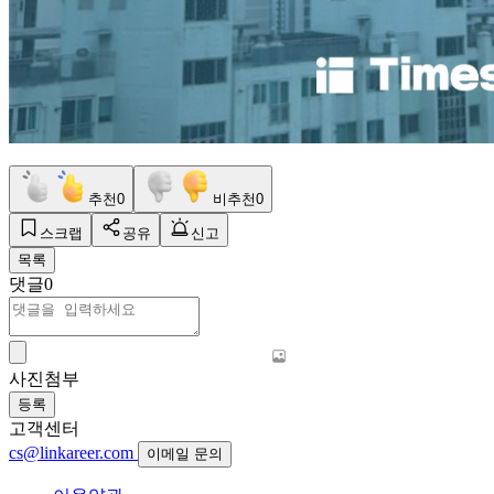
추천
0
비추천
0
스크랩
공유
신고
목록
댓글
0
사진첨부
등록
고객센터
cs@linkareer.com
이메일 문의