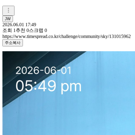
JW
2026.06.01 17:49
조회
1
추천
0
스크랩
0
https://www.timespread.co.kr/challenge/community/sky/131015962
주소복사