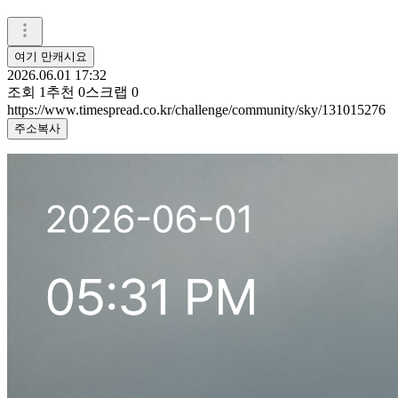
여기 만캐시요
2026.06.01 17:32
조회
1
추천
0
스크랩
0
https://www.timespread.co.kr/challenge/community/sky/131015276
주소복사