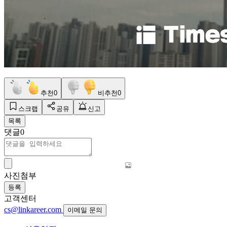
추천
0
비추천
0
스크랩
공유
신고
목록
댓글
0
사진첨부
등록
고객센터
cs@linkareer.com
이메일 문의