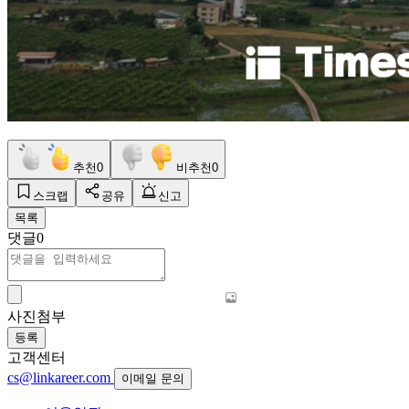
추천
0
비추천
0
스크랩
공유
신고
목록
댓글
0
사진첨부
등록
고객센터
cs@linkareer.com
이메일 문의