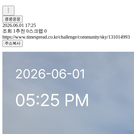
콩콩꿍꿍
2026.06.01 17:25
조회
1
추천
0
스크랩
0
https://www.timespread.co.kr/challenge/community/sky/131014993
주소복사