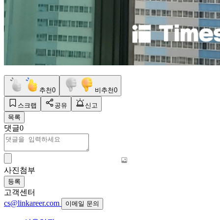
추천
0
비추천
0
스크랩
공유
신고
목록
댓글
0
사진첨부
등록
고객센터
cs@linkareer.com
이메일 문의