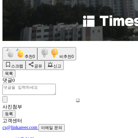
추천
0
비추천
0
스크랩
공유
신고
목록
댓글
0
사진첨부
등록
고객센터
cs@linkareer.com
이메일 문의