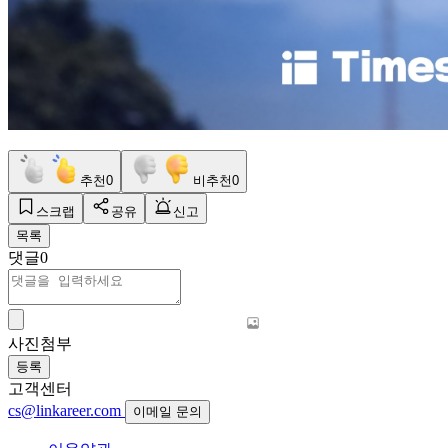
추천
0
비추천
0
스크랩
공유
신고
목록
댓글
0
사진첨부
등록
고객센터
cs@linkareer.com
이메일 문의