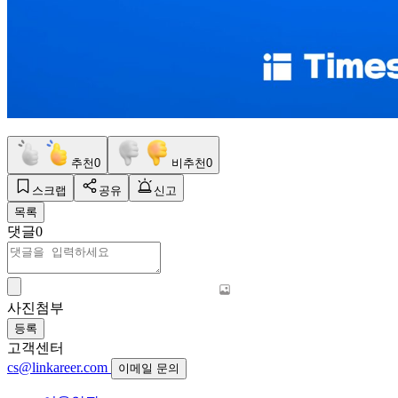
추천
0
비추천
0
스크랩
공유
신고
목록
댓글
0
사진첨부
등록
고객센터
cs@linkareer.com
이메일 문의