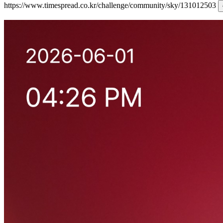
https://www.timespread.co.kr/challenge/community/sky/131012503