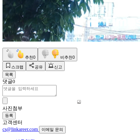
추천
0
비추천
0
스크랩
공유
신고
목록
댓글
0
사진첨부
등록
고객센터
cs@linkareer.com
이메일 문의