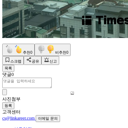
추천
0
비추천
0
스크랩
공유
신고
목록
댓글
0
사진첨부
등록
고객센터
cs@linkareer.com
이메일 문의