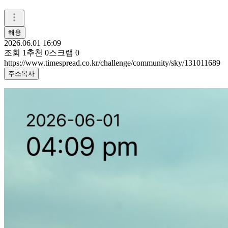
해용
2026.06.01 16:09
조회
1
추천
0
스크랩
0
https://www.timespread.co.kr/challenge/community/sky/131011689
주소복사