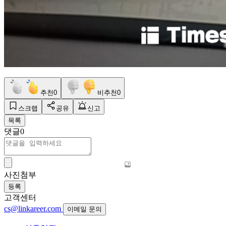
추천
0
비추천
0
스크랩
공유
신고
목록
댓글
0
사진첨부
등록
고객센터
cs@linkareer.com
이메일 문의