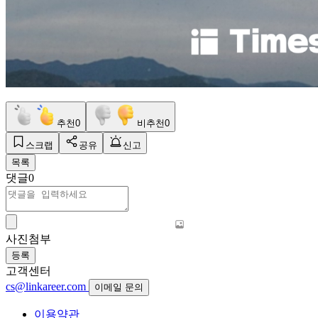
추천
0
비추천
0
스크랩
공유
신고
목록
댓글
0
사진첨부
등록
고객센터
cs@linkareer.com
이메일 문의
이용약관