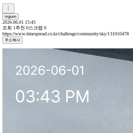
mgoon
2026.06.01 15:45
조회
1
추천
0
스크랩
0
https://www.timespread.co.kr/challenge/community/sky/131010478
주소복사