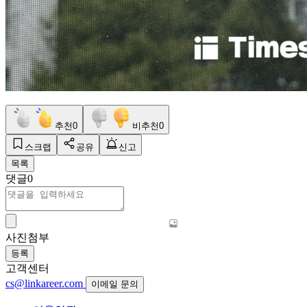
추천
0
비추천
0
스크랩
공유
신고
목록
댓글
0
사진첨부
등록
고객센터
cs@linkareer.com
이메일 문의