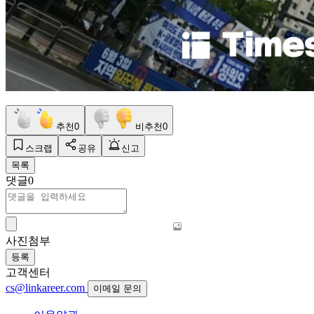
추천
0
비추천
0
스크랩
공유
신고
목록
댓글
0
사진첨부
등록
고객센터
cs@linkareer.com
이메일 문의