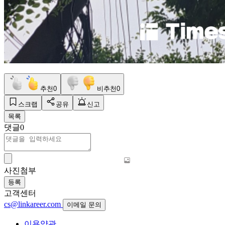
추천
0
비추천
0
스크랩
공유
신고
목록
댓글
0
사진첨부
등록
고객센터
cs@linkareer.com
이메일 문의
이용약관