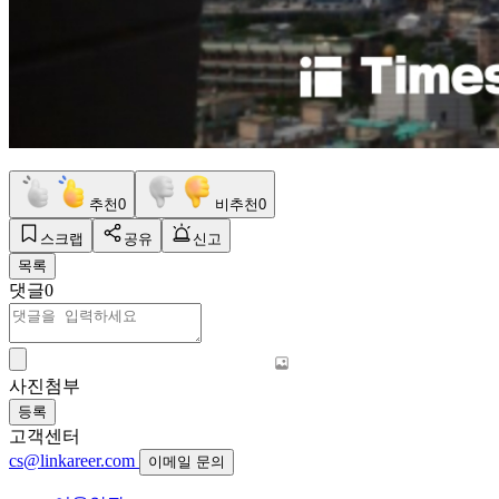
추천
0
비추천
0
스크랩
공유
신고
목록
댓글
0
사진첨부
등록
고객센터
cs@linkareer.com
이메일 문의