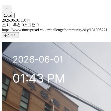
13day
2026.06.01 13:44
조회
1
추천
0
스크랩
0
https://www.timespread.co.kr/challenge/community/sky/131005221
주소복사