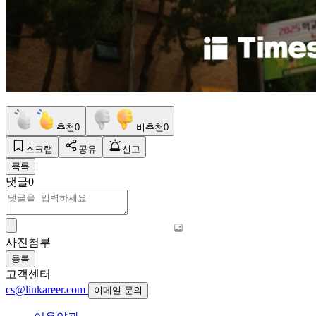
추천
0
비추천
0
스크랩
공유
신고
목록
댓글
0
사진첨부
등록
고객센터
cs@linkareer.com
이메일 문의