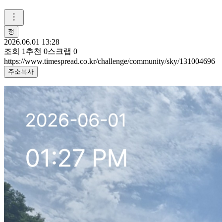
정
2026.06.01 13:28
조회
1
추천
0
스크랩
0
https://www.timespread.co.kr/challenge/community/sky/131004696
주소복사