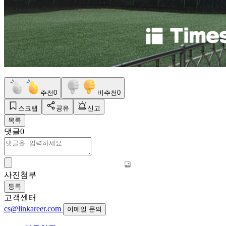
추천
0
비추천
0
스크랩
공유
신고
목록
댓글
0
사진첨부
등록
고객센터
cs@linkareer.com
이메일 문의