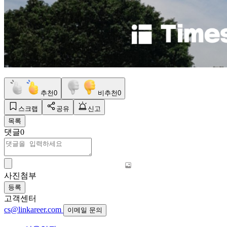
추천
0
비추천
0
스크랩
공유
신고
목록
댓글
0
사진첨부
등록
고객센터
cs@linkareer.com
이메일 문의