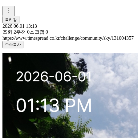
록키강
2026.06.01 13:13
조회
2
추천
0
스크랩
0
https://www.timespread.co.kr/challenge/community/sky/131004357
주소복사