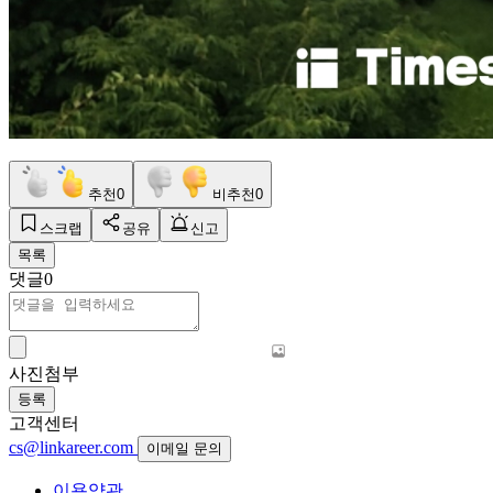
추천
0
비추천
0
스크랩
공유
신고
목록
댓글
0
사진첨부
등록
고객센터
cs@linkareer.com
이메일 문의
이용약관