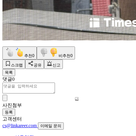
추천
0
비추천
0
스크랩
공유
신고
목록
댓글
0
사진첨부
등록
고객센터
cs@linkareer.com
이메일 문의