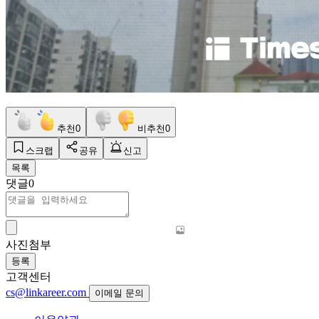
추천
0
비추천
0
스크랩
공유
신고
목록
댓글
0
사진첨부
등록
고객센터
cs@linkareer.com
이메일 문의