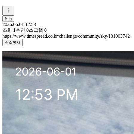
Son
2026.06.01 12:53
조회
1
추천
0
스크랩
0
https://www.timespread.co.kr/challenge/community/sky/131003742
주소복사