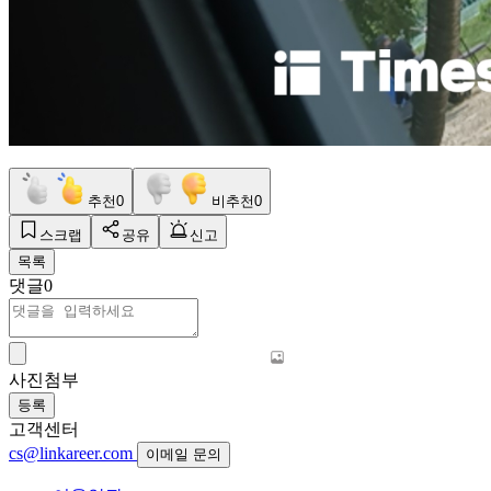
추천
0
비추천
0
스크랩
공유
신고
목록
댓글
0
사진첨부
등록
고객센터
cs@linkareer.com
이메일 문의