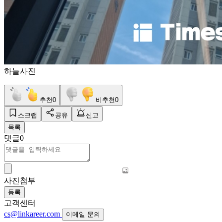
하늘사진
추천
0
비추천
0
스크랩
공유
신고
목록
댓글
0
사진첨부
등록
고객센터
cs@linkareer.com
이메일 문의