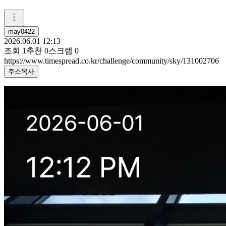
may0422
2026.06.01 12:13
조회
1
추천
0
스크랩
0
https://www.timespread.co.kr/challenge/community/sky/131002706
주소복사