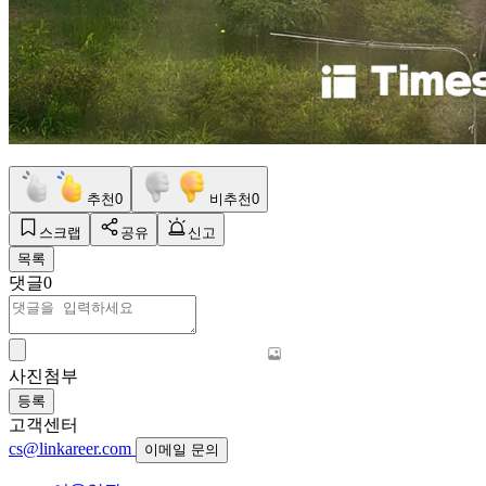
추천
0
비추천
0
스크랩
공유
신고
목록
댓글
0
사진첨부
등록
고객센터
cs@linkareer.com
이메일 문의