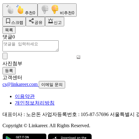
추천
0
비추천
0
스크랩
공유
신고
목록
댓글
0
사진첨부
등록
고객센터
cs@linkareer.com
이메일 문의
이용약관
개인정보처리방침
대표이사 : 노은돈
사업자등록번호 : 105-87-57696
서울특별시 강남
Copyright © Linkareer. All Rights Reserved.