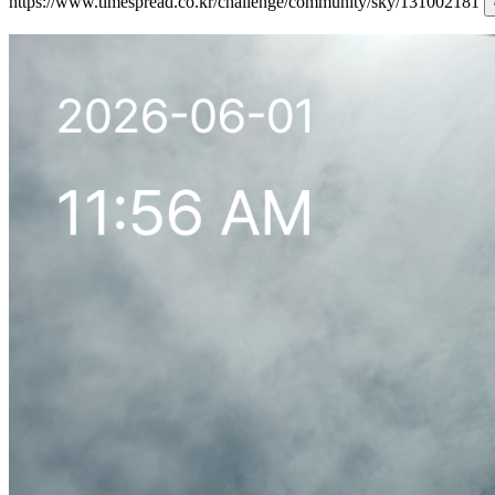
https://www.timespread.co.kr/challenge/community/sky/131002181